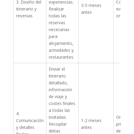
3. Diseño del
experiencias.
Coordina
3-5 meses
itinerario y
Realizar
eventos 
antes
reservas
todas las
organiza
reservas
necesarias
para
alojamiento,
actividades y
restaurantes.
Enviar el
itinerario
detallado,
información
de viaje y
costes finales
a todas las
4.
invitadas.
Organiza
Comunicación
1-2 meses
Recopilar
principal
y detalles
antes
dietas
de comun