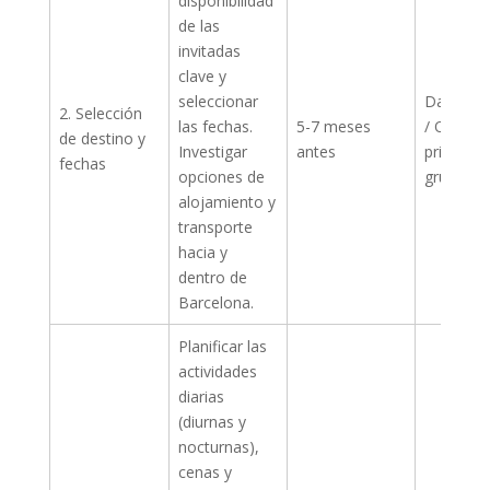
disponibilidad
de las
invitadas
clave y
seleccionar
Dama de
2. Selección
las fechas.
5-7 meses
/ Organi
de destino y
Investigar
antes
principal
fechas
opciones de
grupo de
alojamiento y
transporte
hacia y
dentro de
Barcelona.
Planificar las
actividades
diarias
(diurnas y
nocturnas),
cenas y