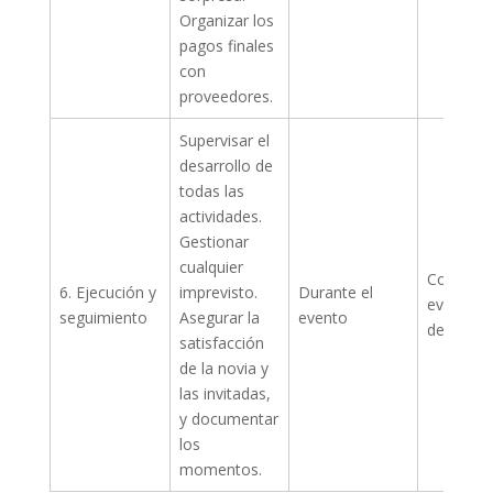
Organizar los
pagos finales
con
proveedores.
Supervisar el
desarrollo de
todas las
actividades.
Gestionar
cualquier
Coordina
6. Ejecución y
imprevisto.
Durante el
eventos /
seguimiento
Asegurar la
evento
del grup
satisfacción
de la novia y
las invitadas,
y documentar
los
momentos.