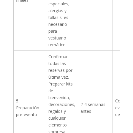
finales
especiales,
alergias y
tallas si es
necesario
para
vestuario
temático.
Confirmar
todas las
reservas por
última vez.
Preparar kits
de
bienvenida,
5.
Coordina
decoraciones,
2-4 semanas
Preparación
eventos 
regalos y
antes
pre-evento
de honor
cualquier
elemento
sorpresa.