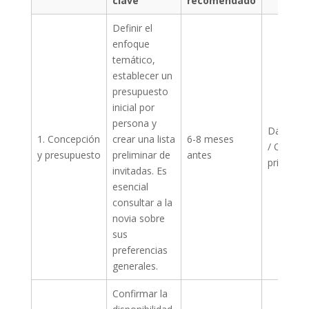
clave
recomendado
Definir el
enfoque
temático,
establecer un
presupuesto
inicial por
persona y
Dama de
1. Concepción
crear una lista
6-8 meses
/ Organi
y presupuesto
preliminar de
antes
principal
invitadas. Es
esencial
consultar a la
novia sobre
sus
preferencias
generales.
Confirmar la