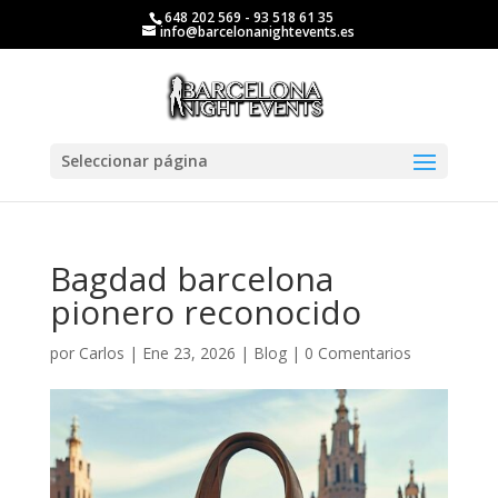
648 202 569 - 93 518 61 35
info@barcelonanightevents.es
Seleccionar página
Bagdad barcelona
pionero reconocido
por
Carlos
|
Ene 23, 2026
|
Blog
|
0 Comentarios