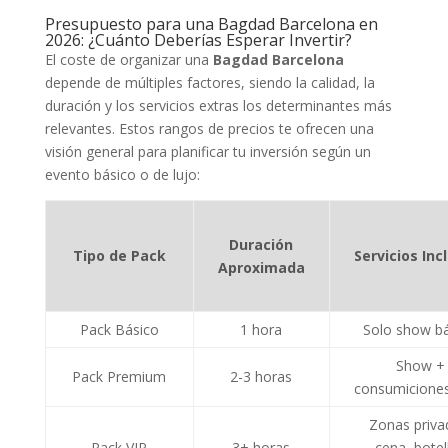
Presupuesto para una Bagdad Barcelona en
2026: ¿Cuánto Deberías Esperar Invertir?
El coste de organizar una
Bagdad Barcelona
depende de múltiples factores, siendo la calidad, la
duración y los servicios extras los determinantes más
relevantes. Estos rangos de precios te ofrecen una
visión general para planificar tu inversión según un
evento básico o de lujo:
Duración
Tipo de Pack
Servicios Inc
Aproximada
Pack Básico
1 hora
Solo show b
Show +
Pack Premium
2-3 horas
consumicione
Zonas priva
Pack VIP
3+ horas
cena, botel