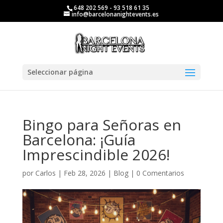
648 202 569 - 93 518 61 35
info@barcelonanightevents.es
Seleccionar página
Bingo para Señoras en
Barcelona: ¡Guía
Imprescindible 2026!
por
Carlos
|
Feb 28, 2026
|
Blog
|
0 Comentarios