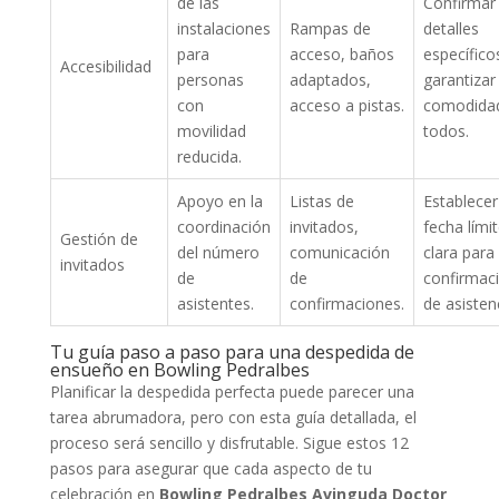
de las
Confirmar
instalaciones
Rampas de
detalles
para
acceso, baños
específico
Accesibilidad
personas
adaptados,
garantizar 
con
acceso a pistas.
comodida
movilidad
todos.
reducida.
Apoyo en la
Listas de
Establecer
coordinación
invitados,
fecha lími
Gestión de
del número
comunicación
clara para 
invitados
de
de
confirmac
asistentes.
confirmaciones.
de asisten
Tu guía paso a paso para una despedida de
ensueño en Bowling Pedralbes
Planificar la despedida perfecta puede parecer una
tarea abrumadora, pero con esta guía detallada, el
proceso será sencillo y disfrutable. Sigue estos 12
pasos para asegurar que cada aspecto de tu
celebración en
Bowling Pedralbes Avinguda Doctor