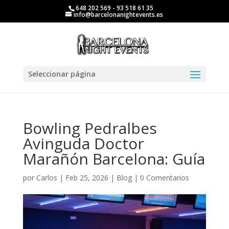
648 202 569 - 93 518 61 35
info@barcelonanightevents.es
Seleccionar página
Bowling Pedralbes
Avinguda Doctor
Marañón Barcelona: Guía
por
Carlos
|
Feb 25, 2026
|
Blog
|
0 Comentarios