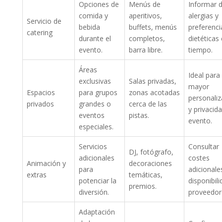
Opciones de
Menús de
Informar 
comida y
aperitivos,
alergias y
Servicio de
bebida
buffets, menús
preferenci
catering
durante el
completos,
dietéticas
evento.
barra libre.
tiempo.
Áreas
Ideal para
exclusivas
Salas privadas,
mayor
Espacios
para grupos
zonas acotadas
personaliz
privados
grandes o
cerca de las
y privacida
eventos
pistas.
evento.
especiales.
Servicios
Consultar
DJ, fotógrafo,
adicionales
costes
Animación y
decoraciones
para
adicionale
extras
temáticas,
potenciar la
disponibil
premios.
diversión.
proveedor
Adaptación