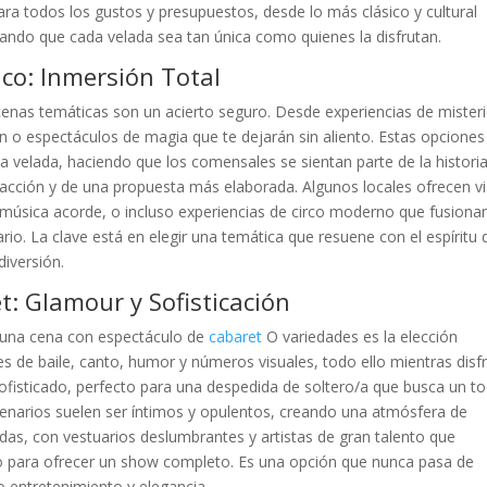
ara todos los gustos y presupuestos, desde lo más clásico y cultural
ando que cada velada sea tan única como quienes la disfrutan.
co: Inmersión Total
enas temáticas son un acierto seguro. Desde experiencias de mister
 o espectáculos de magia que te dejarán sin aliento. Estas opciones
a velada, haciendo que los comensales se sientan parte de la historia
eracción y de una propuesta más elaborada. Algunos locales ofrecen v
 música acorde, o incluso experiencias de circo moderno que fusiona
o. La clave está en elegir una temática que resuene con el espíritu 
diversión.
: Glamour y Sofisticación
, una cena con espectáculo de
cabaret
O variedades es la elección
es de baile, canto, humor y números visuales, todo ello mientras disf
 sofisticado, perfecto para una despedida de soltero/a que busca un t
scenarios suelen ser íntimos y opulentos, creando una atmósfera de
das, con vestuarios deslumbrantes y artistas de gran talento que
co para ofrecer un show completo. Es una opción que nunca pasa de
entretenimiento y elegancia.