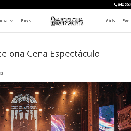
648 202
lona
Boys
Girls
Eve
celona Cena Espectáculo
os