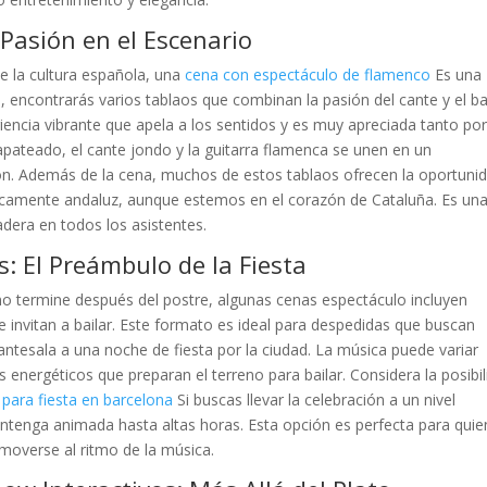
Pasión en el Escenario
de la cultura española, una
cena con espectáculo de flamenco
Es una
 encontrarás varios tablaos que combinan la pasión del cante y el ba
iencia vibrante que apela a los sentidos y es muy apreciada tanto po
zapateado, el cante jondo y la guitarra flamenca se unen en un
n. Además de la cena, muchos de estos tablaos ofrecen la oportuni
icamente andaluz, aunque estemos en el corazón de Cataluña. Es un
adera en todos los asistentes.
s: El Preámbulo de la Fiesta
no termine después del postre, algunas cenas espectáculo incluyen
 invitan a bailar. Este formato es ideal para despedidas que buscan
antesala a una noche de fiesta por la ciudad. La música puede variar
energéticos que preparan el terreno para bailar. Considera la posibi
j para fiesta en barcelona
Si buscas llevar la celebración a un nivel
antenga animada hasta altas horas. Esta opción es perfecta para qui
 moverse al ritmo de la música.