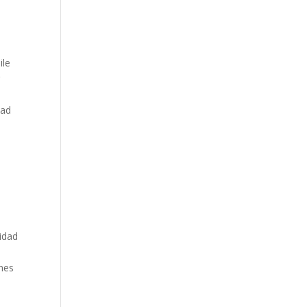
ile
r
dad
a
lidad
enes