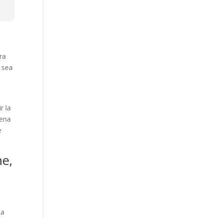
ra
a sea
r la
cena
e
he,
La