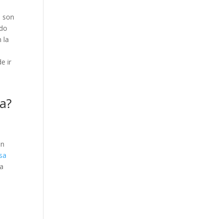
o son
ndo
 la
s
e ir
a?
an
sa
La