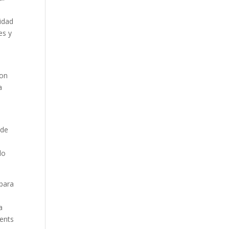
idad
es y
con
a
 de
a
lo
 para
a
vents