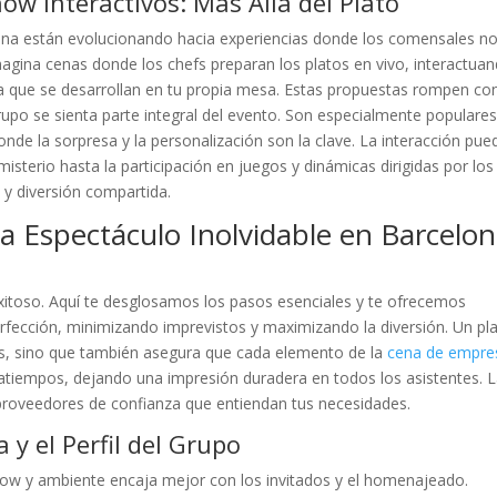
ow Interactivos: Más Allá del Plato
ona están evolucionando hacia experiencias donde los comensales n
magina cenas donde los chefs preparan los platos en vivo, interactua
a que se desarrollan en tu propia mesa. Estas propuestas rompen con
upo se sienta parte integral del evento. Son especialmente populare
nde la sorpresa y la personalización son la clave. La interacción pued
sterio hasta la participación en juegos y dinámicas dirigidas por los
 y diversión compartida.
 Espectáculo Inolvidable en Barcelon
 exitoso. Aquí te desglosamos los pasos esenciales y te ofrecemos
rfección, minimizando imprevistos y maximizando la diversión. Un pl
és, sino que también asegura que cada elemento de la
cena de empre
atiempos, dejando una impresión duradera en todos los asistentes. 
e proveedores de confianza que entiendan tus necesidades.
a y el Perfil del Grupo
how y ambiente encaja mejor con los invitados y el homenajeado.