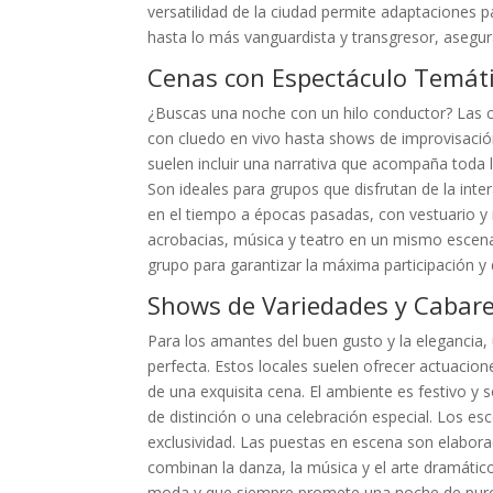
versatilidad de la ciudad permite adaptaciones p
hasta lo más vanguardista y transgresor, asegur
Cenas con Espectáculo Temáti
¿Buscas una noche con un hilo conductor? Las c
con cluedo en vivo hasta shows de improvisación
suelen incluir una narrativa que acompaña toda l
Son ideales para grupos que disfrutan de la int
en el tiempo a épocas pasadas, con vestuario y
acrobacias, música y teatro en un mismo escenari
grupo para garantizar la máxima participación y 
Shows de Variedades y Cabaret
Para los amantes del buen gusto y la elegancia
perfecta. Estos locales suelen ofrecer actuacion
de una exquisita cena. El ambiente es festivo y
de distinción o una celebración especial. Los e
exclusividad. Las puestas en escena son elabora
combinan la danza, la música y el arte dramáti
moda y que siempre promete una noche de puro 