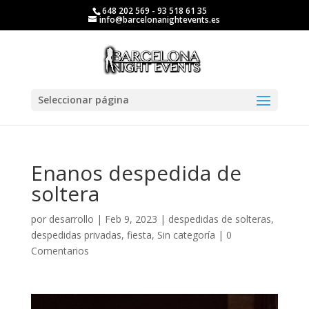
648 202 569 - 93 518 61 35
info@barcelonanightevents.es
Seleccionar página
Enanos despedida de
soltera
por
desarrollo
|
Feb 9, 2023
|
despedidas de solteras
,
despedidas privadas
,
fiesta
,
Sin categoría
|
0
Comentarios