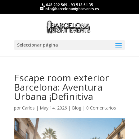
648 202 569 - 93 518 61 35
info@barcelonanightevents.es
Seleccionar página
Escape room exterior
Barcelona: Aventura
Urbana ¡Definitiva
por
Carlos
|
May 14, 2026
|
Blog
|
0 Comentarios