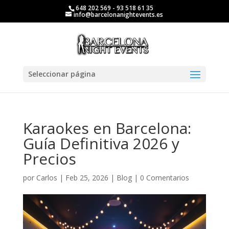
648 202 569 - 93 518 61 35
info@barcelonanightevents.es
Seleccionar página
Karaokes en Barcelona:
Guía Definitiva 2026 y
Precios
por
Carlos
|
Feb 25, 2026
|
Blog
|
0 Comentarios