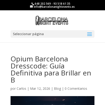
648 202 569 - 93 518 61 35
info@barcelonanightevents.es
Seleccionar página
Opium Barcelona
Dresscode: Guía
Definitiva para Brillar en
B
por
Carlos
|
Mar 12, 2026
|
Blog
|
0 Comentarios