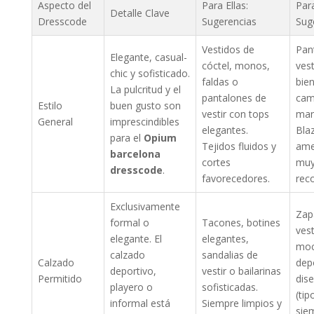
Aspecto del
Para Ellas:
Para
Detalle Clave
Dresscode
Sugerencias
Sug
Vestidos de
Pan
Elegante, casual-
cóctel, monos,
vest
chic y sofisticado.
faldas o
bie
La pulcritud y el
pantalones de
cam
Estilo
buen gusto son
vestir con tops
man
General
imprescindibles
elegantes.
Bla
para el
Opium
Tejidos fluidos y
ame
barcelona
cortes
mu
dresscode
.
favorecedores.
rec
Exclusivamente
Zap
formal o
Tacones, botines
vest
elegante. El
elegantes,
moc
calzado
sandalias de
Calzado
dep
deportivo,
vestir o bailarinas
Permitido
dis
playero o
sofisticadas.
(tip
informal está
Siempre limpios y
sie