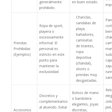
generalmente
en buen estado.
imp
prohibido.
Chanclas,
Pan
sandalias de
Ropa de sport,
cor
playa,
playera o
ber
bañadores,
excesivamente
chá
camisetas
Prendas
informal. El
cam
de tirantes,
Prohibidas
personal es
man
ropa
(Ejemplos)
estricto en este
sud
deportiva
punto para
cap
(chándal),
mantener la
zapa
shorts o
exclusividad.
run
prendas muy
sand
desgastadas.
Rel
Bolsos de mano
Discretos y
ele
o bandolera
complementarios
cin
elegantes, joyas
al atuendo. Evitar
piel
Accesorios
discretas,