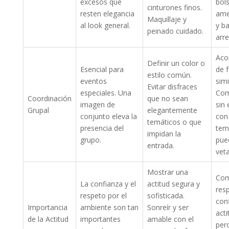
excesos que
bols
cinturones finos.
resten elegancia
ame
Maquillaje y
al look general.
y b
peinado cuidado.
arre
Acor
Definir un color o
Esencial para
de 
estilo común.
eventos
simi
Evitar disfraces
especiales. Una
Com
Coordinación
que no sean
imagen de
sin
Grupal
elegantemente
conjunto eleva la
con
temáticos o que
presencia del
tem
impidan la
grupo.
pue
entrada.
vet
Mostrar una
Com
La confianza y el
actitud segura y
res
respeto por el
sofisticada.
con
Importancia
ambiente son tan
Sonreír y ser
acti
de la Actitud
importantes
amable con el
per