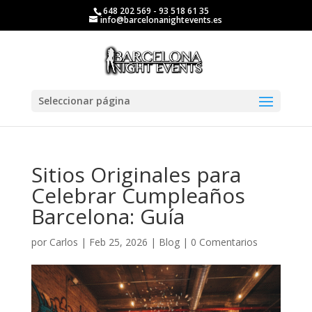
648 202 569 - 93 518 61 35
info@barcelonanightevents.es
Seleccionar página
Sitios Originales para
Celebrar Cumpleaños
Barcelona: Guía
por
Carlos
|
Feb 25, 2026
|
Blog
|
0 Comentarios