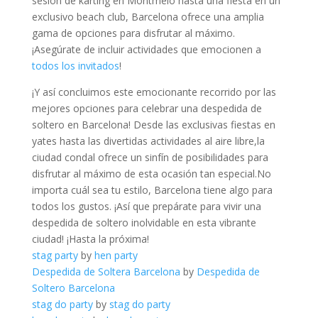
sesión de karting en Montmeló hasta⁢ una fiesta en ⁢un
exclusivo beach club, Barcelona ofrece una amplia
gama⁣ de opciones para disfrutar⁤ al máximo.
¡Asegúrate de incluir actividades que emocionen ⁤a
todos los invitados
!
¡Y así concluimos este emocionante‌ recorrido por las
mejores⁣ opciones⁢ para celebrar una despedida de
soltero en Barcelona! Desde‌ las ⁤exclusivas fiestas en
⁣yates hasta las divertidas actividades al aire ‍libre,la
ciudad condal‌ ofrece⁢ un sinfín​ de posibilidades para
disfrutar al máximo de esta ocasión tan especial.No
importa cuál sea tu estilo, Barcelona‌ tiene algo⁣ para
todos los‍ gustos. ⁤¡Así que prepárate para vivir una
despedida de soltero inolvidable en‌ esta vibrante‍
ciudad! ¡Hasta la próxima!
stag party
by
hen party
Despedida de Soltera Barcelona
by
Despedida de
Soltero Barcelona
stag do party
by
stag do party