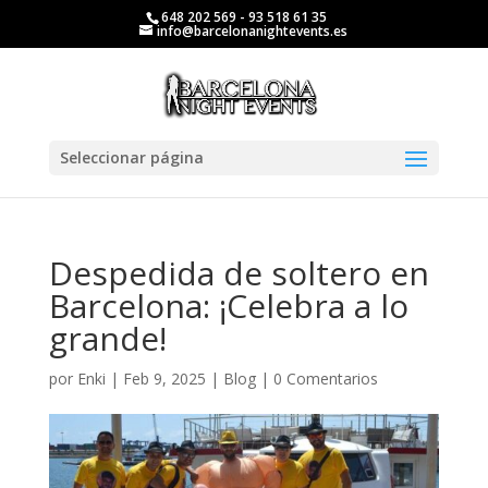
648 202 569 - 93 518 61 35
info@barcelonanightevents.es
Seleccionar página
Despedida de soltero en
Barcelona: ¡Celebra a lo
grande!
por
Enki
|
Feb 9, 2025
|
Blog
|
0 Comentarios