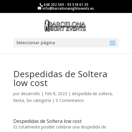
648 202 569 - 93 518 61 35
info@barcelonanightevents.es
Seleccionar página
Despedidas de Soltera
low cost
por
desarrollo
|
Feb 8, 2023
|
despedida de soltera
,
fiesta
,
Sin categoría
|
0 Comentarios
Despedidas de Soltera low cost
Es totalmente posible celebrar una despedida de