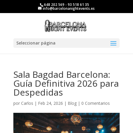
648 202 569 - 93 518 61 35
info@barcelonanightevents.es
Seleccionar página
Sala Bagdad Barcelona:
Guía Definitiva 2026 para
Despedidas
por
Carlos
|
Feb 24, 2026
|
Blog
|
0 Comentarios