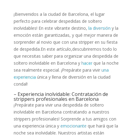
¡Bienvenidos a la⁣ ciudad de Barcelona, ​el lugar
‌perfecto para ⁤celebrar ⁢despedidas de soltero
inolvidables! En ‌este‌ vibrante⁤ destino,
la diversión
⁢ y ⁤la
‌emoción ⁢están‍ garantizadas, ​y ‌qué mejor manera de
sorprender al novio ⁢que ⁣con ‌una stripper en su fiesta⁣
de despedida.En este‍ artículo,descubriremos todo lo
que⁣ necesitas⁣ saber para organizar una despedida de
soltero inolvidable en‍ Barcelona⁤ y ⁣
hacer
que ​la noche
⁤sea realmente especial. ¡Prepárate para vivir
una
experiencia
⁤ única y ⁢llena de diversión en la ciudad
‌condal!
– Experiencia ⁣inolvidable: ​Contratación de‍
strippers profesionales en ⁤Barcelona
¡Prepárate para vivir una ⁣despedida de soltero
inolvidable en Barcelona contratando a⁣ nuestros
⁤strippers ‍profesionales! ​Sorprende a tus amigos con
una experiencia única y ​
emocionante
⁣que hará que la
noche⁢ sea inolvidable. ‍Nuestros artistas ⁤están