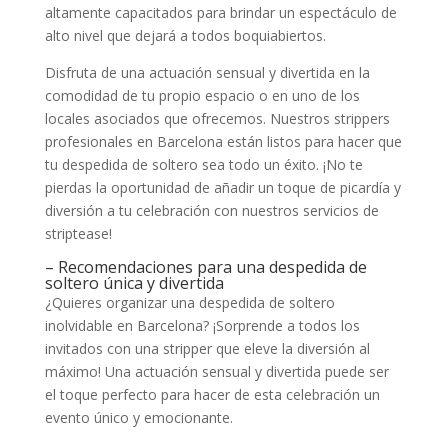
altamente⁢ capacitados⁤ para brindar un espectáculo de​
alto‍ nivel‍ que dejará a todos boquiabiertos.
Disfruta de ⁢una actuación sensual⁤ y⁤ divertida en ⁢la
comodidad de‌ tu propio espacio o en‍ uno de‌ los
locales ⁢asociados⁤ que⁢ ofrecemos. Nuestros strippers
profesionales en Barcelona están listos para hacer⁣ que
tu despedida ‍de ⁤soltero⁤ sea todo un éxito. ‍¡No te
pierdas la oportunidad de añadir un ⁢toque de⁢ picardía y
diversión​ a tu celebración con nuestros servicios de
⁣striptease!
– Recomendaciones para ⁤una ⁢despedida de
soltero única ​y divertida
¿Quieres ‌organizar una despedida de⁤ soltero
inolvidable ‍en‍ Barcelona? ¡Sorprende⁤ a⁣ todos los
invitados con ‍una⁢ stripper que eleve la diversión al
⁤máximo! Una⁢ actuación ‍sensual y divertida puede ser
el ⁤toque⁢ perfecto para ⁣hacer de esta ⁣celebración un
evento único y ⁣emocionante.