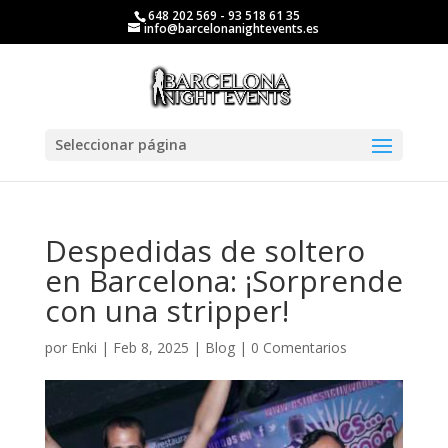
648 202 569 - 93 518 61 35
info@barcelonanightevents.es
Seleccionar página
Despedidas de soltero
en Barcelona: ¡Sorprende
con una stripper!
por
Enki
|
Feb 8, 2025
|
Blog
|
0 Comentarios