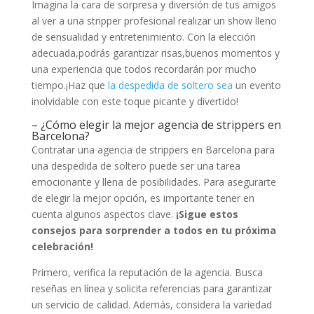
Imagina la cara de sorpresa⁣ y ‍diversión de ‌tus ⁤amigos
⁤al ⁤ver a una stripper profesional realizar⁤ un show⁣ lleno
de sensualidad y⁢ entretenimiento. Con la elección
adecuada,podrás ⁢garantizar risas,buenos momentos y‍
una experiencia ​que todos recordarán​ por mucho
⁤tiempo.¡Haz que
la despedida de soltero sea
un evento
inolvidable con este​ toque picante y divertido!
– ¿Cómo‌ elegir⁢ la mejor agencia de strippers en
Barcelona?
Contratar una agencia de strippers en Barcelona para
⁤una despedida de soltero puede ‍ser ⁤una tarea
emocionante y llena de posibilidades.‍ Para⁤ asegurarte
de ⁣elegir la mejor opción, es importante tener ⁢en
cuenta algunos‌ aspectos⁣ clave.
¡Sigue​ estos‍
consejos para ​sorprender a ‍todos en tu próxima
celebración!
Primero, verifica‍ la reputación de la agencia.‌ Busca
reseñas en línea y solicita referencias para ⁢garantizar
un ‍servicio de calidad. Además, considera la variedad