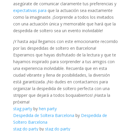
⁤asegúrate de‍ comunicar claramente ⁣tus‍ preferencias y
expectativas para
que‍ la actuación​ sea​ exactamente
⁢como la‍ imaginaste. ¡Sorprende a⁤ todos los invitados
con⁣ una⁢ actuación ⁤única y memorable que hará que la
despedida de ⁤soltero sea‍ un evento⁣ inolvidable!
¡Y hasta aquí ⁣llegamos ⁣con este ⁢emocionante⁢ recorrido
por las despedidas⁣ de soltero en Barcelona!
Esperamos que hayas disfrutado de ⁢la lectura ​y‍ que te
hayamos inspirado para ⁤sorprender a tus amigos con‍
una‍ experiencia inolvidable. Recuerda que en esta​
ciudad vibrante y llena de ‍posibilidades,⁣ la ⁤diversión‌
está garantizada.‌ ¡No dudes en contactarnos​ para
organizar la ​despedida de ⁢soltero‌ perfecta con⁤ una⁣
stripper que⁣ dejará a⁣ todos‌ boquiabiertos! ¡Hasta la
próxima!
stag party
by
hen party
Despedida de Soltera Barcelona
by
Despedida de
Soltero Barcelona
stag do party
by
stag do party