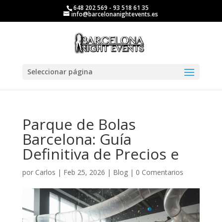
648 202 569 - 93 518 61 35
info@barcelonanightevents.es
Seleccionar página
Parque de Bolas
Barcelona: Guía
Definitiva de Precios e
por
Carlos
|
Feb 25, 2026
|
Blog
|
0 Comentarios