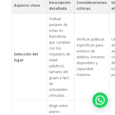
Descripción
Consideraciones
I
Aspecto clave
detallada
críticas
el
Evaluar
parques de
bolas en
Barcelona
Verificar políticas
Un
que cumplan
específicas para
a
con los
eventos de
as
Selección del
requisitos de
adultos, horarios
c
lugar
edad
disponibles y
di
(adultos),
capacidad
to
tamaño del
máxima.
pa
grupo y tipo
de
actividades
ofrecidas.
Elegir entre
planes